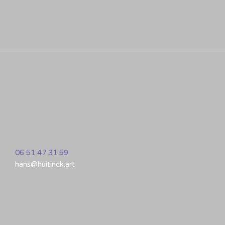
06 51 47 31 59
hans@huitinck.art