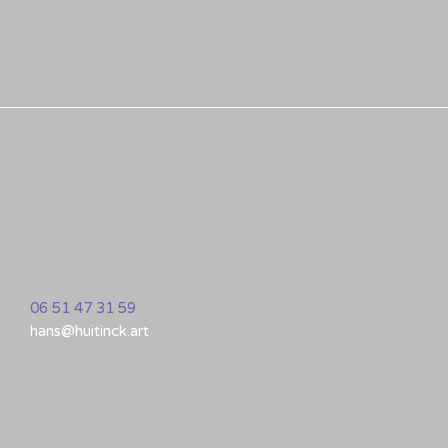
06 51 47 31 59
hans@huitinck.art