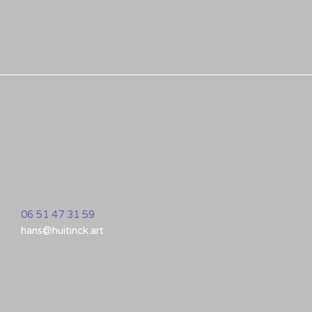
06 51 47 31 59
hans@huitinck.art