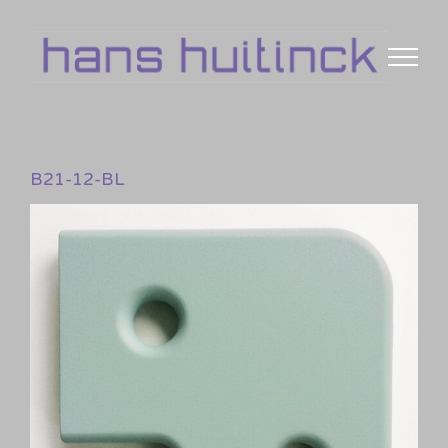
Skip
to
content
B21-12-BL